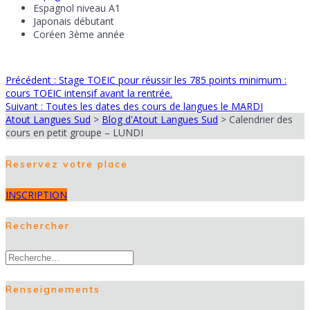
Espagnol niveau A1
Japonais débutant
Coréen 3ème année
Article
Précédent :
Stage TOEIC pour réussir les 785 points minimum :
Navigation
précédent
cours TOEIC intensif avant la rentrée.
Article
:
Suivant :
Toutes les dates des cours de langues le MARDI
de
suivant
Atout Langues Sud
>
Blog d'Atout Langues Sud
>
Calendrier des
:
cours en petit groupe – LUNDI
l’article
Reservez votre place
INSCRIPTION
Rechercher
Recherche
pour
:
Renseignements