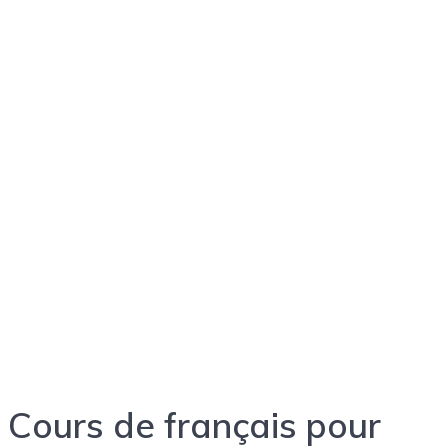
pour
débutant
Formations
et
Certifications
en langues
étrangères
Cours de français pour