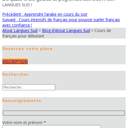
LANGUES SUD !
Article
Précédent :
Apprendre l’arabe en cours du soir
Navigation
Article
précédent
Suivant :
Cours intensifs de français pour pouvoir parler français
suivant
:
avec confiance !
de
:
Atout Langues Sud
>
Blog d'Atout Langues Sud
>
Cours de
français pour débutant
l’article
Reservez votre place
INSCRIPTION
Rechercher
Recherche
pour
:
Renseignements
Votre nom et prénom *