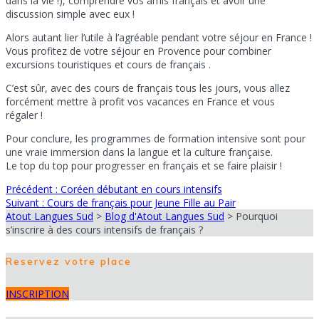
dans la vie !), comprendre vos amis français et avoir une
discussion simple avec eux !
Alors autant lier l’utile à l’agréable pendant votre séjour en France !
Vous profitez de votre séjour en Provence pour combiner
excursions touristiques et cours de français .
C’est sûr, avec des cours de français tous les jours, vous allez
forcément mettre à profit vos vacances en France et vous
régaler !
Pour conclure, les programmes de formation intensive sont pour
une vraie immersion dans la langue et la culture française.
Le top du top pour progresser en français et se faire plaisir !
Article
Précédent :
Coréen débutant en cours intensifs
Navigation
Article
précédent
Suivant :
Cours de français pour Jeune Fille au Pair
suivant
:
Atout Langues Sud
>
Blog d'Atout Langues Sud
>
Pourquoi
de
:
s’inscrire à des cours intensifs de français ?
l’article
Reservez votre place
INSCRIPTION