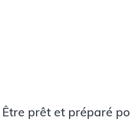
Formations
et
Certifications
en
langues
étrangères
Être prêt et préparé po